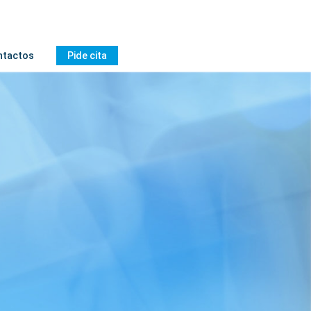
ntactos
Pide cita