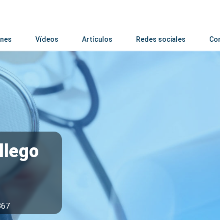
nes
Vídeos
Artículos
Redes sociales
Co
llego
867